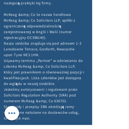
następcą praktyki tej firmy.
McKeag &amp; Co to nazwa handlowa
McKeag &amp; Co Solicitors LLP, spółki z
ograniczoną odpowiedzialnością
zarejestrowanej w Anglii i Walii (numer
rejestracyjny OC398140).
Nasza siedziba znajduje się pod adresem 1-3
Lansdowne Terrace, Gosforth, Newcastle
upon Tyne NE3 1HN.
Używamy terminu „Partner” w odniesieniu do
członka McKeag &amp; Co Solicitors LLP,
który jest prawnikiem o równoważnej pozycji i
kwalifikacjach. Lista członków jest dostępna
do wglądu w naszej siedzibie.
Jesteśmy autoryzowani i regulowani przez
Solicitors Regulation Authority (SRA) pod
numerem McKeag &amp; Co 636733.
Standardy i przepisy SRA określają ramy
regulacyjne nałożone na dostawców usług,
takich jak nasi.