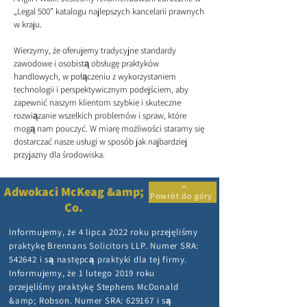
„Legal 500” katalogu najlepszych kancelarii prawnych
w kraju.
Wierzymy, że oferujemy tradycyjne standardy
zawodowe i osobistą obsługę praktyków
handlowych, w połączeniu z wykorzystaniem
technologii i perspektywicznym podejściem, aby
zapewnić naszym klientom szybkie i skuteczne
rozwiązanie wszelkich problemów i spraw, które
mogą nam pouczyć. W miarę możliwości staramy się
dostarczać nasze usługi w sposób jak najbardziej
przyjazny dla środowiska.
Adwokaci McKeag &amp;
Powrót do góry
Co.
Informujemy, że 4 lipca 2022 roku przejęliśmy
praktykę Brennans Solicitors LLP. Numer SRA:
542642
i są następcą praktyki dla tej firmy.
Informujemy, że 1 lutego 2019 roku
przejęliśmy praktykę Stephens McDonald
&amp; Robson. Numer SRA: 629167 i są