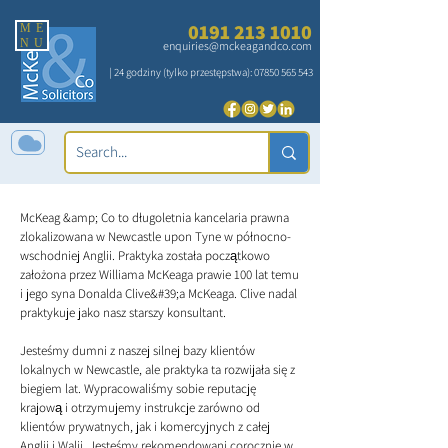
0191 213 1010
ME
NU
enquiries@mckeagandco.com
| 24 godziny (tylko przestępstwa):
07850 565 543
McKeag &amp; Co to długoletnia kancelaria prawna
zlokalizowana w Newcastle upon Tyne w północno-
wschodniej Anglii. Praktyka została początkowo
O NAS
założona przez Williama McKeaga prawie 100 lat temu
i jego syna Donalda Clive&#39;a McKeaga. Clive nadal
praktykuje jako nasz starszy konsultant.
Jesteśmy dumni z naszej silnej bazy klientów
lokalnych w Newcastle, ale praktyka ta rozwijała się z
biegiem lat. Wypracowaliśmy sobie reputację
krajową i otrzymujemy instrukcje zarówno od
klientów prywatnych, jak i komercyjnych z całej
Anglii i Walii. Jesteśmy rekomendowani corocznie w