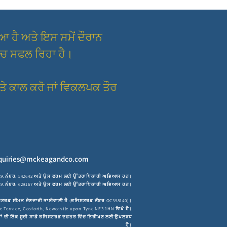
 ਹੈ ਅਤੇ ਇਸ ਸਮੇਂ ਦੌਰਾਨ
ਿੱਚ ਸਫਲ ਰਿਹਾ ਹੈ।
ਤੇ ਕਾਲ ਕਰੋ ਜਾਂ ਵਿਕਲਪਕ ਤੌਰ
quiries@mckeagandco.com
RA ਨੰਬਰ: 542642
ਅਤੇ ਉਸ ਫਰਮ ਲਈ ਉੱਤਰਾਧਿਕਾਰੀ ਅਭਿਆਸ ਹਨ।
। SRA ਨੰਬਰ: 629167 ਅਤੇ ਉਸ ਫਰਮ ਲਈ ਉੱਤਰਾਧਿਕਾਰੀ ਅਭਿਆਸ ਹਨ।
ਰਜਿਸਟਰਡ ਸੀਮਤ ਦੇਣਦਾਰੀ ਭਾਈਵਾਲੀ ਹੈ (ਰਜਿਸਟਰਡ ਨੰਬਰ OC398140)।
Terrace, Gosforth, Newcastle upon Tyne NE3 1HN ਵਿਖੇ ਹੈ।
ੈਂਬਰਾਂ ਦੀ ਇੱਕ ਸੂਚੀ ਸਾਡੇ ਰਜਿਸਟਰਡ ਦਫ਼ਤਰ ਵਿੱਚ ਨਿਰੀਖਣ ਲਈ ਉਪਲਬਧ
ਹੈ।