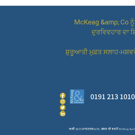
McKeag &amp; Co ਨੂੰ 
ਦੁਰਵਿਵਹਾਰ ਦਾ ਸ਼
ਸ਼ੁਰੂਆਤੀ ਮੁਫ਼ਤ ਸਲਾਹ-ਮਸ਼ਵ
0191 213 1010
ਅਸੀਂ &#39;ਪਾਰਟਨਰ&#39; ਸ਼ਬਦ ਦੀ ਵਰਤੋਂ McKeag &amp