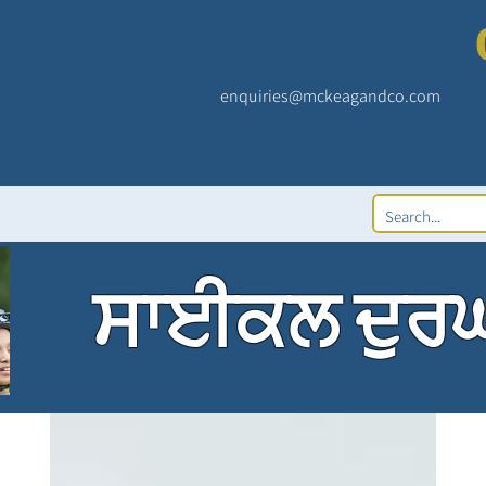
enquiries@mckeagandco.com
ਸਾਈਕਲ ਦੁਰਘ