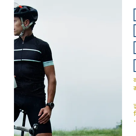
ਕ
ਤ
ਕ
*