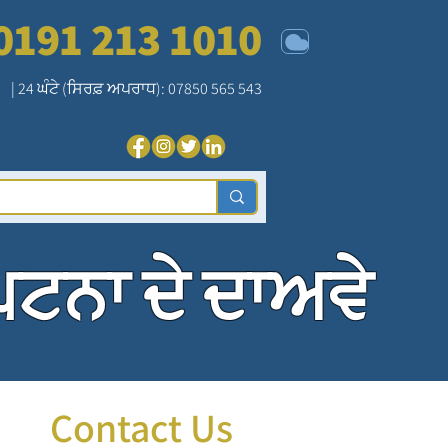
0191 213 1010
| 24 ਘੰਟੇ (ਸਿਰਫ਼ ਅਪਰਾਧ): 07850 565 543
ਟਨਾ ਦੇ ਦਾਅਵੇ
Contact Us