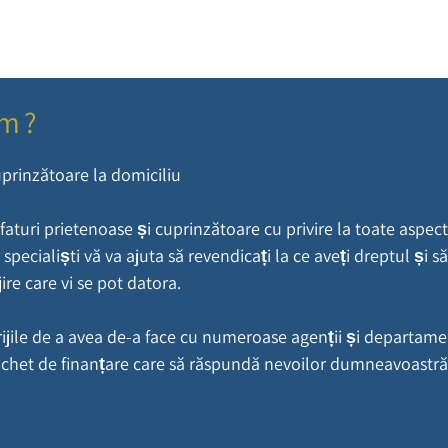
de opțiuni de finanțare pentru a vă ajuta pe dumneavoastră 
am?
cuprinzătoare la domiciliu
turi prietenoase și cuprinzătoare cu privire la toate aspecte
e specialiști vă va ajuta să revendicați la ce aveți dreptul și 
ire care vi se pot datora.
rijile de a avea de-a face cu numeroase agenții și departa
achet de finanțare care să răspundă nevoilor dumneavoastră 