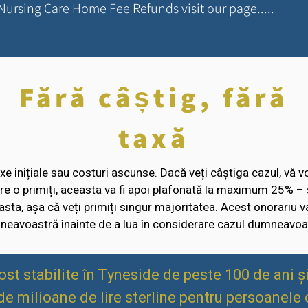
Nursing Care Home Fee Refunds visit our page.....
Fără câștig, fără
taxă
taxe inițiale sau costuri ascunse. Dacă veți câștiga cazul, vă
 o primiți, aceasta va fi apoi plafonată la maximum 25% – ș
ta, așa că veți primiți singur majoritatea. Acest onorariu va 
eavoastră înainte de a lua în considerare cazul dumneavoa
 stabilite în Tyneside de peste 100 de ani și 
e milioane de lire sterline pentru persoanele c