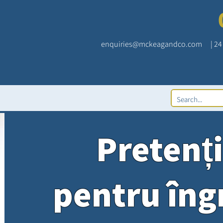
enquiries@mckeagandco.com
| 2
Pretenți
pentru îngr