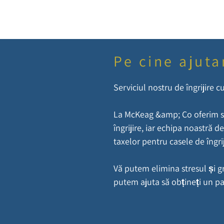
nou, vă putem oferi o varietate 
Pe cine ajut
Serviciul nostru de îngrijire 
La McKeag &amp; Co oferim sfa
îngrijire, iar echipa noastră d
taxelor pentru casele de îngrij
Vă putem elimina stresul și g
putem ajuta să obțineți un p