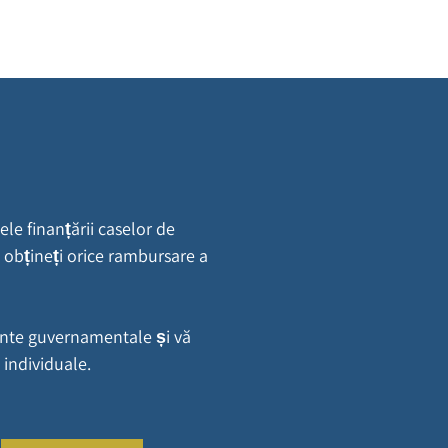
și familia dumneavoastră.
le finanțării caselor de
să obțineți orice rambursare a
mente guvernamentale și vă
individuale.