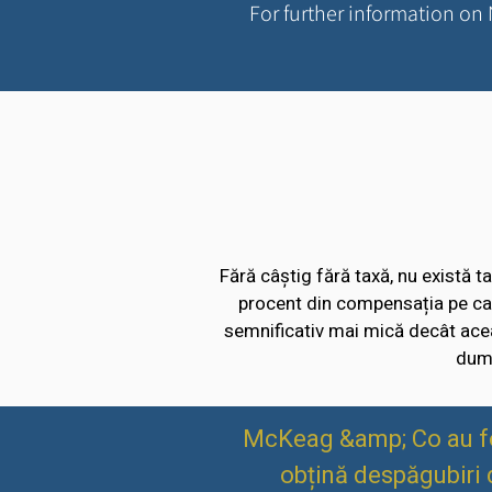
For further information on 
Fără câștig fără taxă, nu există 
procent din compensația pe care
semnificativ mai mică decât aceas
dumn
McKeag &amp; Co au fost
obțină despăgubiri d