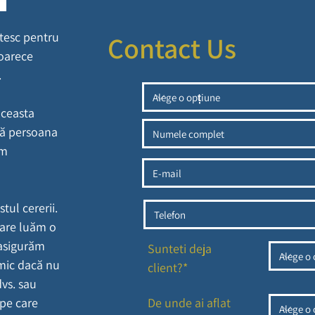
ătesc pentru
Contact Us
eoarece
.
aceasta
acă persoana
um
tul cererii.
care luăm o
 asigurăm
Sunteti deja
imic dacă nu
client?*
vs. sau
 pe care
De unde ai aflat