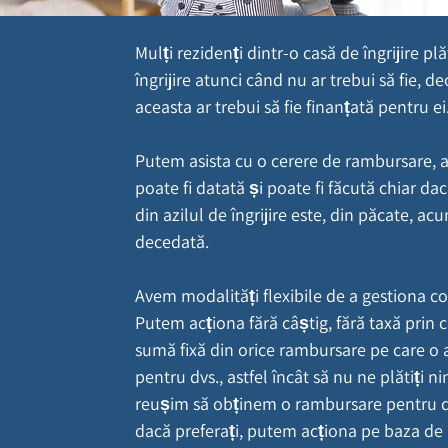
Mulți rezidenți dintr-o casă de îngrijire pl
îngrijire atunci când nu ar trebui să fie, d
aceasta ar trebui să fie finanțată pentru ei
Putem asista cu o cerere de rambursare, 
poate fi datată și poate fi făcută chiar d
din azilul de îngrijire este, din păcate, ac
decedată.
Avem modalități flexibile de a gestiona cos
Putem acționa fără câștig, fără taxă prin 
sumă fixă din orice rambursare pe care o
pentru dvs., astfel încât să nu ne plătiți n
reușim să obținem o rambursare pentru d
dacă preferați, putem acționa pe baza de