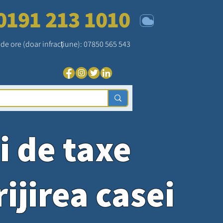
0191 213 1010
4 de ore (doar infracțiune): 07850 565 543
i de taxe
ijirea casei