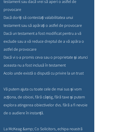
testament sau dacă vrei să aperi o astfel de
provocare
Dacă doriți să contestați valabilitatea unui
testament sau să apărați o astfel de provocare
Dacă un testament a fost modificat pentru a vă
exclude sau a vă reduce dreptul de a vă apăra o
astfel de provocare
Dacă vi s-a promis ceva sau o proprietate și atunci
aceasta nu a fost inclusă în testament
Acolo unde există o dispută cu privire la un trust
Vă putem ajuta cu toate cele de mai sus și vom
acționa, de obicei, fără câștig, fără taxe și putem
explora atingerea obiectivelor dvs. fără a fi nevoie
de o audiere în instanță.
La McKeag &amp; Co Solicitors, echipa noastră