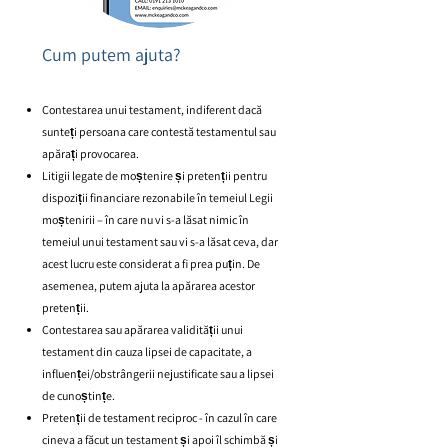
Cum putem ajuta?
Contestarea unui testament, indiferent dacă
sunteți persoana care contestă testamentul sau
apărați provocarea.
Litigii legate de moștenire și pretenții pentru
dispoziții financiare rezonabile în temeiul Legii
moștenirii – în care nu vi s-a lăsat nimic în
temeiul unui testament sau vi s-a lăsat ceva, dar
acest lucru este considerat a fi prea puțin. De
asemenea, putem ajuta la apărarea acestor
pretenții.
Contestarea sau apărarea validității unui
testament din cauza lipsei de capacitate, a
influenței/obstrângerii nejustificate sau a lipsei
de cunoștințe.
Pretenții de testament reciproc - în cazul în care
cineva a făcut un testament și apoi îl schimbă și