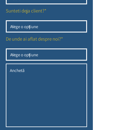
Sunteti deja client?*
De unde ai aflat despre noi?*