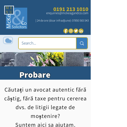
0191 213 1010
ME
NU
enquiries@mckeagandco.com
| 24 de ore (doar infracțiune):
07850 565 543
Probare
litigioasă
Căutați un avocat autentic fără
câștig, fără taxe pentru cererea
dvs. de litigii legate de
moștenire?
Suntem aici sa ajutam.