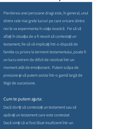
Pierderea unei persoane dragi este, în general, unul
dintre cele mai grele lucruri pe care oricare dintre
noi le va experimenta în viața noastră. Fie să vă
aflați în situația de a fi nevoit să contestați un
testament, fie să vă implicați într-o dispută de
familie cu privire la termenii testamentului, poate fi
un lucru extrem de dificil de rezolvat într-un
moment atât de emoționant. Putem scăpa de
presiune și vă putem asista într-o gamă largă de
litigii de succesiune.
Cum te putem ajuta:
Dacă doriți să contestați un testament sau să
apărați un testament care este contestat
Dacă simți că ai fost lăsat insuficient într-un