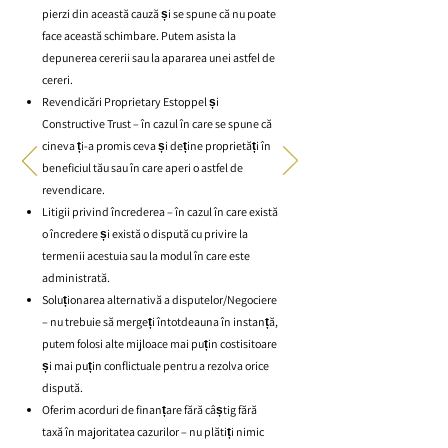
pierzi din această cauză și se spune că nu poate
face această schimbare. Putem asista la
depunerea cererii sau la apararea unei astfel de
cereri.
Revendicări Proprietary Estoppel și
Constructive Trust – în cazul în care se spune că
cineva ți-a promis ceva și deține proprietăți în
beneficiul tău sau în care aperi o astfel de
revendicare.
Litigii privind încrederea – în cazul în care există
o încredere și există o dispută cu privire la
termenii acestuia sau la modul în care este
administrată.
Soluționarea alternativă a disputelor/Negociere
– nu trebuie să mergeți întotdeauna în instanță,
putem folosi alte mijloace mai puțin costisitoare
și mai puțin conflictuale pentru a rezolva orice
dispută.
Oferim acorduri de finanțare fără câștig fără
taxă în majoritatea cazurilor – nu plătiți nimic