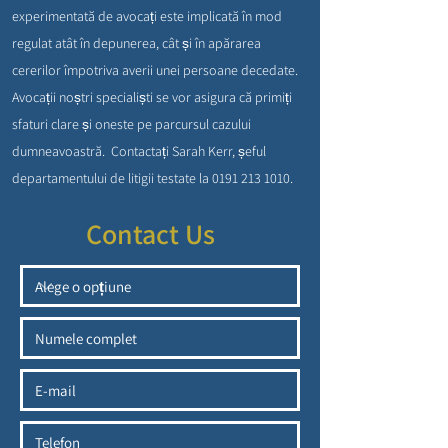
experimentată de avocați este implicată în mod
regulat atât în depunerea, cât și în apărarea
cererilor împotriva averii unei persoane decedate.
Avocații noștri specialiști se vor asigura că primiți
sfaturi clare și oneste pe parcursul cazului
dumneavoastră.
Contactați Sarah Kerr, șeful
departamentului de litigii testate la
0191 213 1010
.
Contact Us