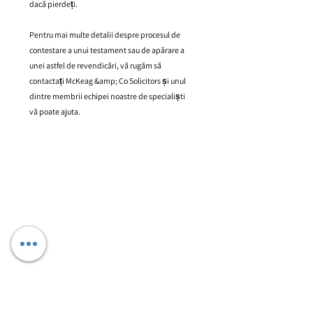
dacă pierdeți.
Pentru mai multe detalii despre procesul de
contestare a unui testament sau de apărare a
unei astfel de revendicări, vă rugăm să
contactați McKeag &amp; Co Solicitors și unul
dintre membrii echipei noastre de specialiști
vă poate ajuta.