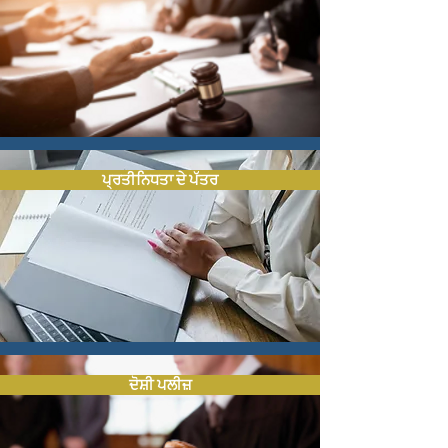
ਪ੍ਰਤੀਨਿਧਤਾ ਦੇ ਪੱਤਰ
ਦੋਸ਼ੀ ਪਲੀਜ਼