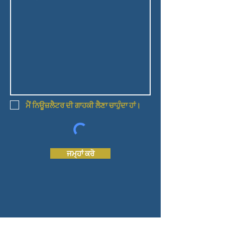
ਮੈਂ ਨਿਊਜ਼ਲੈਟਰ ਦੀ ਗਾਹਕੀ ਲੈਣਾ ਚਾਹੁੰਦਾ ਹਾਂ।
ਜਮ੍ਹਾਂ ਕਰੋ