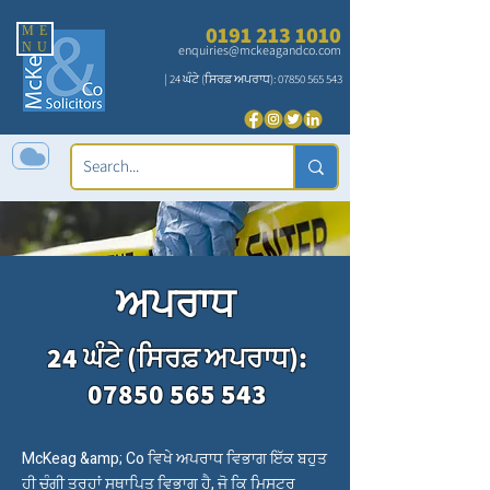
0191 213 1010
ME
NU
enquiries@mckeagandco.com
| 24 ਘੰਟੇ (ਸਿਰਫ਼ ਅਪਰਾਧ):
07850 565 543
ਅਪਰਾਧ
24 ਘੰਟੇ (ਸਿਰਫ਼ ਅਪਰਾਧ):
07850 565 543
McKeag &amp; Co ਵਿਖੇ ਅਪਰਾਧ ਵਿਭਾਗ ਇੱਕ ਬਹੁਤ
ਹੀ ਚੰਗੀ ਤਰ੍ਹਾਂ ਸਥਾਪਿਤ ਵਿਭਾਗ ਹੈ, ਜੋ ਕਿ ਮਿਸਟਰ