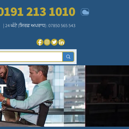
0191 213 1010
| 24 ਘੰਟੇ (ਸਿਰਫ਼ ਅਪਰਾਧ): 07850 565 543
ਾ