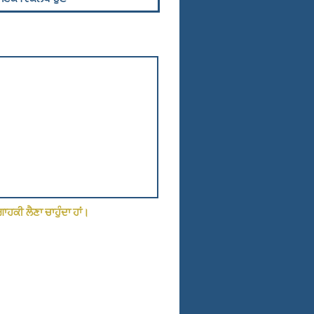
ਗਾਹਕੀ ਲੈਣਾ ਚਾਹੁੰਦਾ ਹਾਂ।