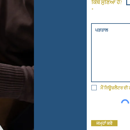
ਕਿੱਥੇ ਸੁਣਿਆ ਹੈ?
*
ਮੈਂ ਨਿਊਜ਼ਲੈਟਰ ਦੀ 
ਜਮ੍ਹਾਂ ਕਰੋ