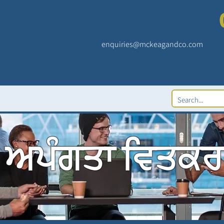
enquiries@mckeagandco.com
ਅਪੰਗਤਾ ਵਿਤਕਰ