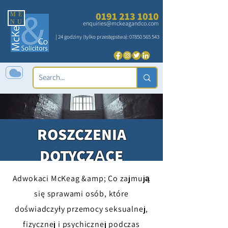
0191 213 1010
ME
NU
enquiries@mckeagandco.com
| 24 godziny (tylko przestępstwa):
07850 565 543
ROSZCZENIA
DOTYCZĄCE
NADUŻYCIA W
Adwokaci McKeag &amp; Co zajmują
CENTRUM
się sprawami osób, które
doświadczyły przemocy seksualnej,
ZATRZYMANIA HMP
fizycznej i psychicznej podczas