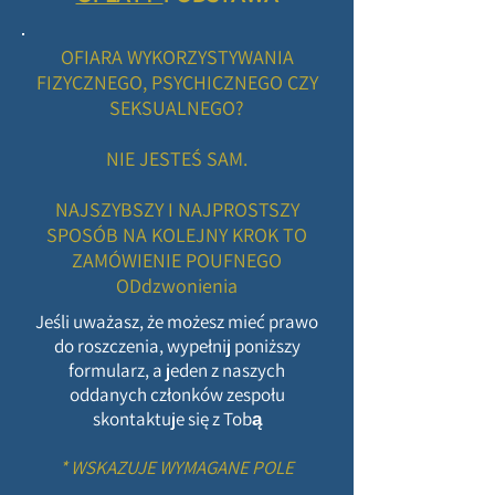
OFIARA WYKORZYSTYWANIA
FIZYCZNEGO, PSYCHICZNEGO CZY
SEKSUALNEGO?
NIE JESTEŚ SAM.
NAJSZYBSZY I NAJPROSTSZY
SPOSÓB NA KOLEJNY KROK TO
ZAMÓWIENIE POUFNEGO
ODdzwonienia
Jeśli uważasz, że możesz mieć prawo
do roszczenia, wypełnij poniższy
formularz, a jeden z naszych
oddanych członków zespołu
skontaktuje się z Tobą
* WSKAZUJE WYMAGANE POLE