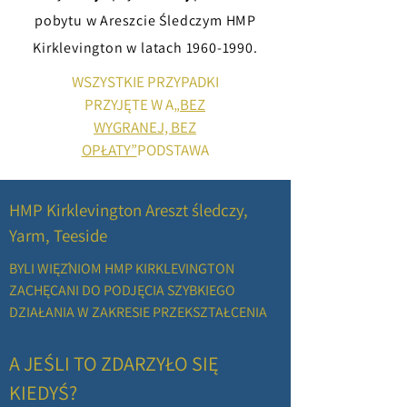
KIRKLEVINGTON
pobytu w Areszcie Śledczym HMP
Kirklevington w latach
1960-1990
.
WSZYSTKIE PRZYPADKI
PRZYJĘTE W A
„BEZ
WYGRANEJ, BEZ
OPŁATY”
PODSTAWA
HMP Kirklevington Areszt śledczy,
Yarm, Teeside
BYLI WIĘŹNIOM HMP KIRKLEVINGTON
ZACHĘCANI DO PODJĘCIA SZYBKIEGO
DZIAŁANIA W ZAKRESIE PRZEKSZTAŁCENIA
A JEŚLI TO ZDARZYŁO SIĘ
KIEDYŚ?