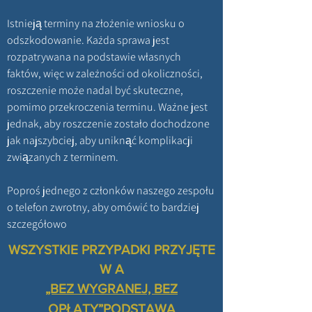
Istnieją terminy na złożenie wniosku o
odszkodowanie. Każda sprawa jest
rozpatrywana na podstawie własnych
faktów, więc w zależności od okoliczności,
roszczenie może nadal być skuteczne,
pomimo przekroczenia terminu. Ważne jest
jednak, aby roszczenie zostało dochodzone
jak najszybciej, aby uniknąć komplikacji
związanych z terminem.
Poproś jednego z członków naszego zespołu
o telefon zwrotny, aby omówić to bardziej
szczegółowo
WSZYSTKIE PRZYPADKI PRZYJĘTE
W A
„BEZ WYGRANEJ, BEZ
OPŁATY”
PODSTAWA