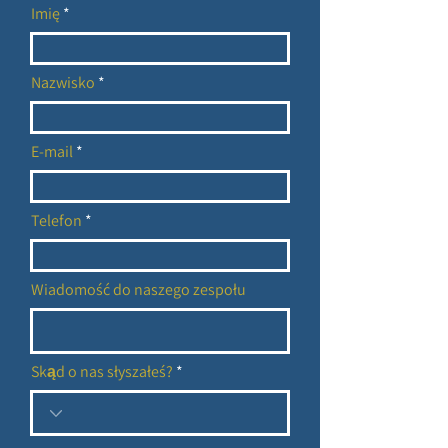
Imię
Nazwisko
E-mail
Telefon
Wiadomość do naszego zespołu
Skąd o nas słyszałeś?