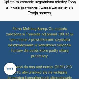
Opłata ta zostanie uzgodniona między Tobą
a Twoim prawnikiem, zanim zajmiemy się
Twoją sprawą.
Firma McKeag &amp; Co została
założona w Tyneside od ponad 100 lat iw
tym czasie z powodzeniem uzyskała
odszkodowanie w wysokości milionów
funtów dla osób, które padły ofiarą
przemocy.
Zadzwoń do nas pod numer
(0191) 213
1010
, aby umówić się na wstępną
bezpłatną konsultację lub alternatywnie
skontaktuj się z nami online.
Adwokaci McKeag &amp;
Powrót do góry
Co.
Informujemy, że 4 lipca 2022 roku przejęliśmy