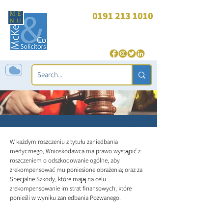
0191 213 1010
ME
NU
enquiries@mckeagandco.com
| 24 godziny (tylko przestępstwa):
07850 565 543
O co mogę ubiegać
W każdym roszczeniu z tytułu zaniedbania
się?
medycznego, Wnioskodawca ma prawo wystąpić z
roszczeniem o odszkodowanie ogólne, aby
zrekompensować mu poniesione obrażenia; oraz za
Specjalne Szkody, które mają na celu
zrekompensowanie im strat finansowych, które
ponieśli w wyniku zaniedbania Pozwanego.