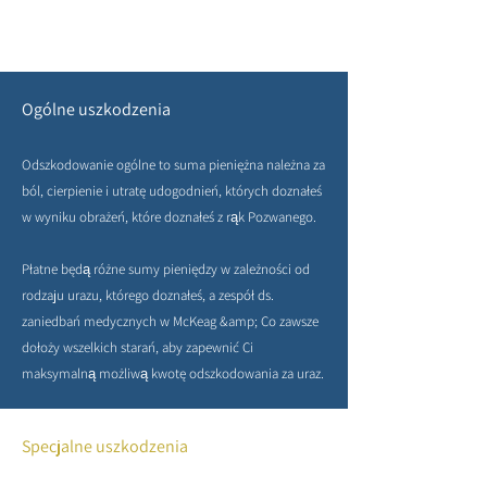
Ogólne uszkodzenia
Odszkodowanie ogólne to suma pieniężna należna za
ból, cierpienie i utratę udogodnień, których doznałeś
w wyniku obrażeń, które doznałeś z rąk Pozwanego.
Płatne będą różne sumy pieniędzy w zależności od
rodzaju urazu, którego doznałeś, a zespół ds.
zaniedbań medycznych w McKeag &amp; Co zawsze
dołoży wszelkich starań, aby zapewnić Ci
maksymalną możliwą kwotę odszkodowania za uraz.
Specjalne uszkodzenia