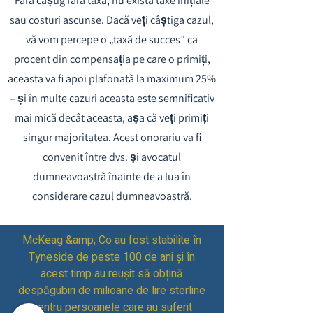
Fără câștig fără taxă, nu există taxe inițiale
sau costuri ascunse. Dacă veți câștiga cazul,
vă vom percepe o „taxă de succes” ca
procent din compensația pe care o primiți,
aceasta va fi apoi plafonată la maximum 25%
– și în multe cazuri aceasta este semnificativ
mai mică decât aceasta, așa că veți primiți
singur majoritatea. Acest onorariu va fi
convenit între dvs. și avocatul
dumneavoastră înainte de a lua în
considerare cazul dumneavoastră.
McKeag &amp; Co au fost stabilite în
Tyneside de peste 100 de ani și în
acest timp au reușit să obțină
despăgubiri de milioane de lire sterline
pentru persoanele care au suferit