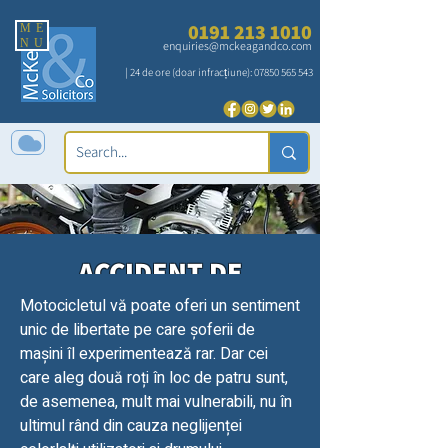
0191 213 1010
ME
NU
enquiries@mckeagandco.com
| 24 de ore (doar infracțiune):
07850 565 543
ACCIDENT DE
MOTOCICLETA
Motocicletul vă poate oferi un sentiment
unic de libertate pe care șoferii de
CERERI DE
mașini îl experimentează rar. Dar cei
DESPĂGUBARE
care aleg două roți în loc de patru sunt,
de asemenea, mult mai vulnerabili, nu în
ultimul rând din cauza neglijenței