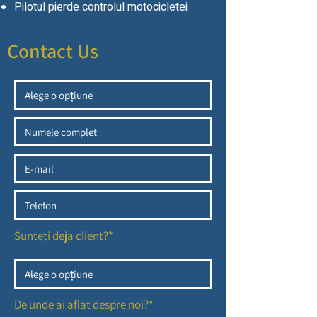
Pilotul pierde controlul motocicletei
Contact Us
Sunteti deja client?*
De unde ai aflat despre noi?*