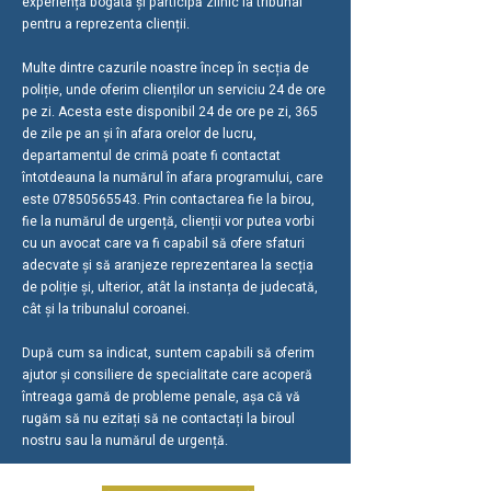
experiență bogată și participă zilnic la tribunal
pentru a reprezenta clienții.
Multe dintre cazurile noastre încep în secția de
poliție, unde oferim clienților un serviciu 24 de ore
pe zi. Acesta este disponibil 24 de ore pe zi, 365
de zile pe an și în afara orelor de lucru,
departamentul de crimă poate fi contactat
întotdeauna la numărul în afara programului, care
este
07850565543
. Prin contactarea fie la birou,
fie la numărul de urgență, clienții vor putea vorbi
cu un avocat care va fi capabil să ofere sfaturi
adecvate și să aranjeze reprezentarea la secția
de poliție și, ulterior, atât la instanța de judecată,
cât și la tribunalul coroanei.
După cum sa indicat, suntem capabili să oferim
ajutor și consiliere de specialitate care acoperă
întreaga gamă de probleme penale, așa că vă
rugăm să nu ezitați să ne contactați la biroul
nostru sau la numărul de urgență.