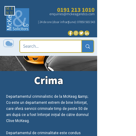
0191 213 1010
ME
NU
enquiries@mckeagandco.com
| 24 de ore (doar infracțiune):
07850 565 543
Crima
Departamentul criminalistic de la McKeag &amp;
Co este un departament extrem de bine înființat,
care oferă servicii criminale timp de peste 50 de
ani după ce a fost înființat inițial de către domnul
Clive McKeag.
Departamentul de criminalitate este condus