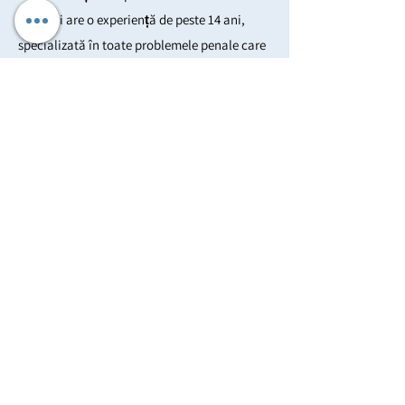
penal și are o experiență de peste 14 ani,
specializată în toate problemele penale care
acoperă infracțiunile rutiere foarte minore și
alte infracțiuni sumare, cum ar fi furtul și
daunele penale, care sunt de obicei
soluționate de către Tribunalul de Magistrați.
cele mai grave infracțiuni, cum ar fi crima,
atacul și incendierea, care vor fi soluționate
la Curtea Coroanei.
McKeag &amp; Co au fost stabilite în
Tyneside de peste 100 de ani și în acest
timp au reușit să obțină despăgubiri de
milioane de lire sterline pentru persoanele
care au suferit abuzuri.