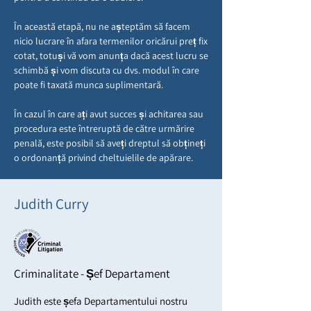
În această etapă, nu ne așteptăm să facem
nicio lucrare în afara termenilor oricărui preț fix
cotat, totuși vă vom anunța dacă acest lucru se
schimbă și vom discuta cu dvs. modul în care
poate fi taxată munca suplimentară.
În cazul în care ați avut succes și achitarea sau
procedura este întreruptă de către urmărire
penală, este posibil să aveți dreptul să obțineți
o ordonanță privind cheltuielile de apărare.
Judith Curry
Criminalitate - Șef Departament
Judith este șefa Departamentului nostru