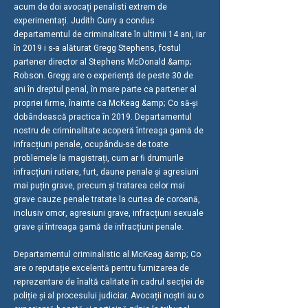
acum de doi avocați penalisti extrem de
experimentați. Judith Curry a condus
departamentul de criminalitate în ultimii 14 ani, iar
în 2019 i s-a alăturat Gregg Stephens, fostul
partener director al Stephens McDonald &amp;
Robson. Gregg are o experiență de peste 30 de
ani în dreptul penal, în mare parte ca partener al
propriei firme, înainte ca McKeag &amp; Co să-și
dobândească practica în 2019. Departamentul
nostru de criminalitate acoperă întreaga gamă de
infracțiuni penale, ocupându-se de toate
problemele la magistrați, cum ar fi drumurile
infracțiuni rutiere, furt, daune penale și agresiuni
mai puțin grave, precum și tratarea celor mai
grave cauze penale tratate la curtea de coroană,
inclusiv omor, agresiuni grave, infracțiuni sexuale
grave și întreaga gamă de infracțiuni penale.
Departamentul criminalistic al McKeag &amp; Co
are o reputație excelentă pentru furnizarea de
reprezentare de înaltă calitate în cadrul secției de
poliție și al procesului judiciar. Avocații noștri au o