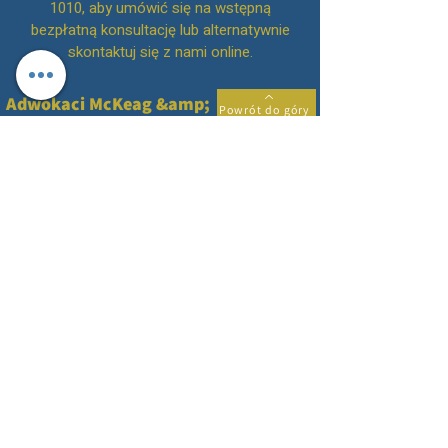
1010
, aby umówić się na wstępną
bezpłatną konsultację lub alternatywnie
skontaktuj się z nami online.
Adwokaci McKeag &amp;
Powrót do góry
Co.
Informujemy, że 4 lipca 2022 roku przejęliśmy
praktykę Brennans Solicitors LLP. Numer SRA:
542642
i są następcą praktyki dla tej firmy.
Informujemy, że 1 lutego 2019 roku
przejęliśmy praktykę Stephens McDonald
&amp; Robson. Numer SRA: 629167 i są
następcą praktyki tej firmy.
McKeag &amp; Co to nazwa handlowa
McKeag &amp; Co Solicitors LLP, spółki z
ograniczoną odpowiedzialnością
zarejestrowanej w Anglii i Walii (numer
rejestracyjny OC398140).
Nasza siedziba znajduje się pod adresem 1-3
Lansdowne Terrace, Gosforth, Newcastle