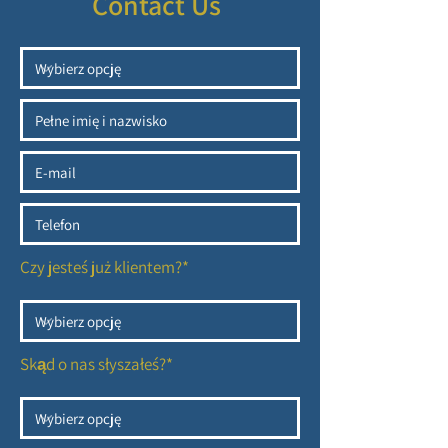
Contact Us
Czy jesteś już klientem?*
Skąd o nas słyszałeś?*