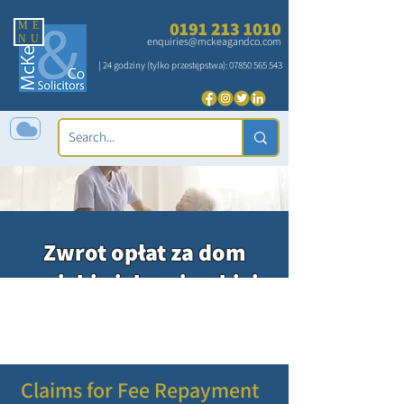
0191 213 1010
ME
NU
enquiries@mckeagandco.com
| 24 godziny (tylko przestępstwa):
07850 565 543
Zwrot opłat za dom
opieki pielęgniarskiej
Wielu pensjonariuszy domu opieki płaci za
opiekę, kiedy nie powinno, ponieważ powinno
to być dla nich finansowane.
Claims for Fee Repayment