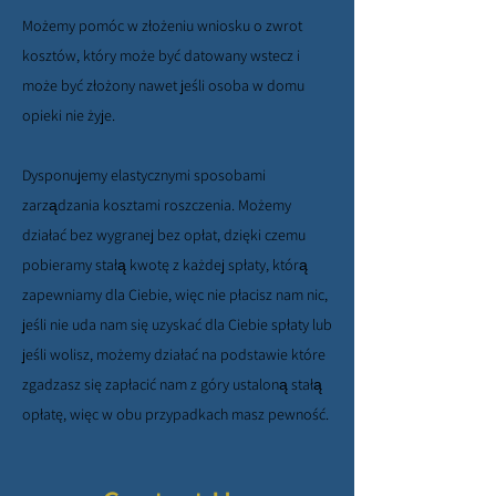
Możemy pomóc w złożeniu wniosku o zwrot
kosztów, który może być datowany wstecz i
może być złożony nawet jeśli osoba w domu
opieki nie żyje.
Dysponujemy elastycznymi sposobami
zarządzania kosztami roszczenia. Możemy
działać bez wygranej bez opłat, dzięki czemu
pobieramy stałą kwotę z każdej spłaty, którą
zapewniamy dla Ciebie, więc nie płacisz nam nic,
jeśli nie uda nam się uzyskać dla Ciebie spłaty lub
jeśli wolisz, możemy działać na podstawie które
zgadzasz się zapłacić nam z góry ustaloną stałą
opłatę, więc w obu przypadkach masz pewność.