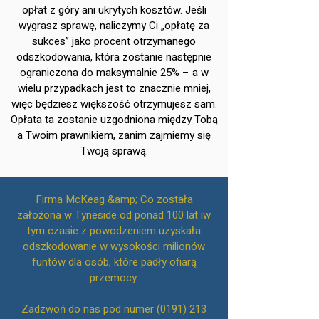
opłat z góry ani ukrytych kosztów. Jeśli
wygrasz sprawę, naliczymy Ci „opłatę za
sukces” jako procent otrzymanego
odszkodowania, która zostanie następnie
ograniczona do maksymalnie 25% – a w
wielu przypadkach jest to znacznie mniej,
więc będziesz większość otrzymujesz sam.
Opłata ta zostanie uzgodniona między Tobą
a Twoim prawnikiem, zanim zajmiemy się
Twoją sprawą.
Firma McKeag &amp; Co została
założona w Tyneside od ponad 100 lat iw
tym czasie z powodzeniem uzyskała
odszkodowanie w wysokości milionów
funtów dla osób, które padły ofiarą
przemocy.
Zadzwoń do nas pod numer
(0191) 213