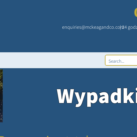
enquiries@mckeagandco.com
| 24 god
Wypadk