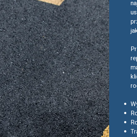
na
us
pr
ja
Pr
re
ma
kl
ro
Wy
Ro
Ro
Tr