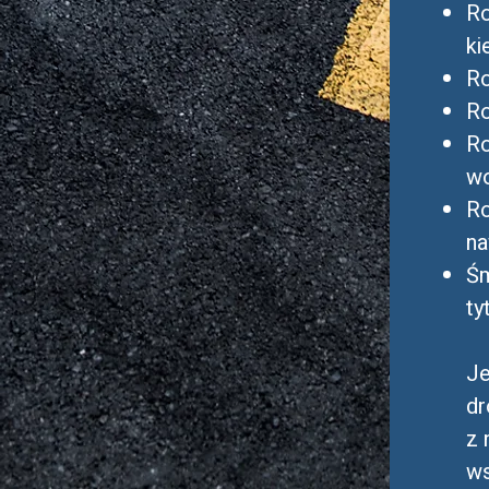
Ro
ki
Ro
Ro
Ro
wo
Ro
na
Śm
ty
Je
dr
z 
ws