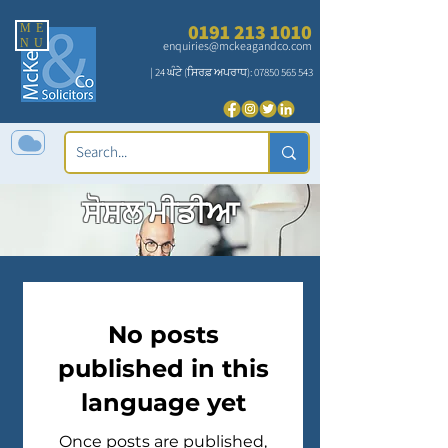
0191 213 1010
ME
NU
enquiries@mckeagandco.com
| 24 ਘੰਟੇ (ਸਿਰਫ਼ ਅਪਰਾਧ):
07850 565 543
ਸੋਸ਼ਲ ਮੀਡੀਆ
No posts
published in this
language yet
Once posts are published,