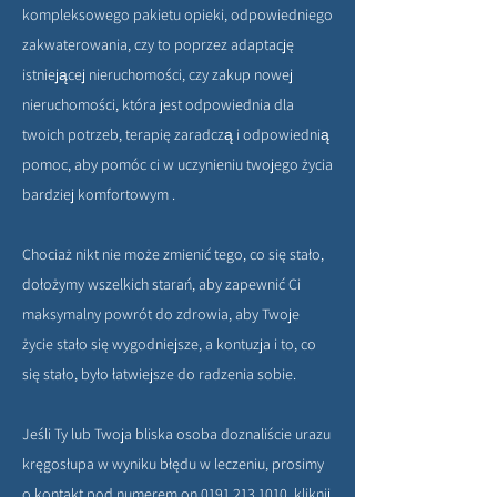
kompleksowego pakietu opieki, odpowiedniego
zakwaterowania, czy to poprzez adaptację
istniejącej nieruchomości, czy zakup nowej
nieruchomości, która jest odpowiednia dla
twoich potrzeb, terapię zaradczą i odpowiednią
pomoc, aby pomóc ci w uczynieniu twojego życia
bardziej komfortowym .
Chociaż nikt nie może zmienić tego, co się stało,
dołożymy wszelkich starań, aby zapewnić Ci
maksymalny powrót do zdrowia, aby Twoje
życie stało się wygodniejsze, a kontuzja i to, co
się stało, było łatwiejsze do radzenia sobie.
Jeśli Ty lub Twoja bliska osoba doznaliście urazu
kręgosłupa w wyniku błędu w leczeniu, prosimy
o kontakt pod numerem on
0191 213 1010
, kliknij