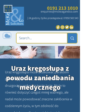
0191 213 1010
ME
NU
enquiries@mckeagandco.com
| 24 godziny (tylko przestępstwa):
07850 565 543
Uraz kręgosłupa z
Uraz kręgosłupa może skutkować paraliżem
powodu zaniedbania
powodującym uraz, który będzie miał
medycznego
druzgocący wpływ na twoje życie. Może to
również dotyczyć czegoś mniej ważnego, ale
nadal może powodować znaczne zakłócenia w
codziennym życiu, w tym zdolność do