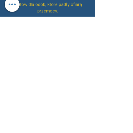
funtów dla osób, które padły ofiarą
przemocy.
Zadzwoń do nas pod numer
(0191) 213
1010
, aby umówić się na wstępną
bezpłatną konsultację lub alternatywnie
skontaktuj się z nami online.
Adwokaci McKeag &amp;
Powrót do góry
Co.
Informujemy, że 4 lipca 2022 roku przejęliśmy
praktykę Brennans Solicitors LLP. Numer SRA:
542642
i są następcą praktyki dla tej firmy.
Informujemy, że 1 lutego 2019 roku
przejęliśmy praktykę Stephens McDonald
&amp; Robson. Numer SRA: 629167 i są
następcą praktyki tej firmy.
McKeag &amp; Co to nazwa handlowa
McKeag &amp; Co Solicitors LLP, spółki z