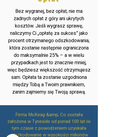
Bez wygranej, bez opłat, nie ma
żadnych opłat z góry ani ukrytych
kosztów. Jeśli wygrasz sprawę,
naliczymy Ci „opłatę za sukces” jako
procent otrzymanego odszkodowania,
która zostanie następnie ograniczona
do maksymalnie 25% – a w wielu
przypadkach jest to znacznie mniej,
więc będziesz większość otrzymujesz
sam. Opłata ta zostanie uzgodniona
między Tobą a Twoim prawnikiem,
zanim zajmiemy się Twoją sprawą.
Firma McKeag &amp; Co została
założona w Tyneside od ponad 100 lat iw
tym czasie z powodzeniem uzyskała
odszkodowanie w wysokości milionów