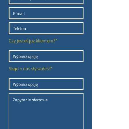
Czy jesteś już klientem?*
Skąd o nas słyszałeś?*