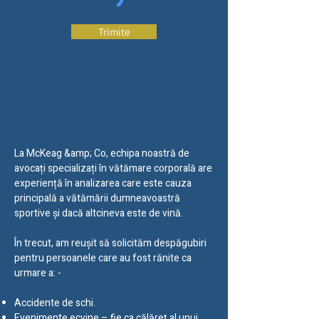
Trimite
La McKeag &amp; Co, echipa noastră de
avocați specializați în vătămare corporală are
experiență în analizarea care este cauza
principală a vătămării dumneavoastră
sportive și dacă altcineva este de vină.
În trecut, am reușit să solicităm despăgubiri
pentru persoanele care au fost rănite ca
urmare a: -
Accidente de schi.
Evenimente ecvine – fie ca călăreț al unui