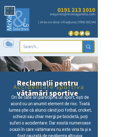
0191 213 1010
ME
NU
enquiries@mckeagandco.com
| 24 de ore (doar infracțiune):
07850 565 543
Reclamații pentru
Accidentare sportiva
vătămări sportive
Ori de câte ori participi la un sport, ești de
acord cu un anumit element de risc. Toată
lumea știe că atunci când joci fotbal, cricket,
schiezi sau chiar mergi pe bicicletă, poți
suferi o accidentare. Dar există numeroase
ocazii în care vătămarea nu este vina ta și a
fost cauzată de neglijența altcuiva.