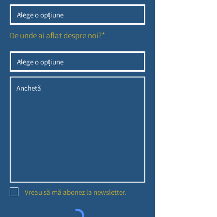
De unde ai aflat despre noi?*
Vreau să mă abonez la newsletter.