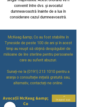
singur majoritatea. Acest onorariu va fi
convenit între dvs. și avocatul
dumneavoastră înainte de a lua în
considerare cazul dumneavoastră.
McKeag &amp; Co au fost stabilite în
Tyneside de peste 100 de ani și în acest
timp au reușit să obțină despăgubiri de
milioane de lire sterline pentru persoanele
care au suferit abuzuri.
Sunați-ne la
(0191) 213 1010
pentru a
aranja o consultație inițială gratuită sau,
alternativ, contactați-ne online.
Avocații McKeag &amp;
Inapoi sus
Co