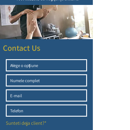
Contact Us
Sunteti deja client?*