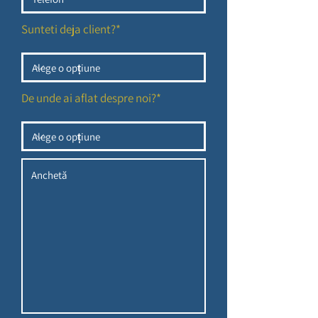
Sunteti deja client?*
De unde ai aflat despre noi?*