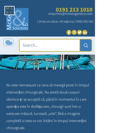
0191 213 1010
ME
NU
enquiries@mckeagandco.com
| 24 de ore (doar infracțiune):
07850 565 543
Erori chirurgicale
Nu este nemaiauzit ca ceva să meargă prost în timpul
intervenției chirurgicale. Nu există două corpuri
identice și se acceptă că, până în momentul în care
operația este în desfășurare, chirurgii sunt într-o
oarecare măsură, lucrează „orbi”, fără o imagine
completă a ceea ce vor întâlni în timpul intervenției
chirurgicale.