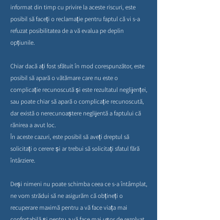
informat din timp cu privire la aceste riscuri, este
posibil să faceți o reclamație pentru faptul că vi s-a
refuzat posibilitatea de a vă evalua pe deplin
opțiunile.
Chiar dacă ați fost sfătuit în mod corespunzător, este
posibil să apară o vătămare care nu este o
complicație recunoscută și este rezultatul neglijenței,
sau poate chiar să apară o complicație recunoscută,
dar există o nerecunoaștere neglijentă a faptului că
rănirea a avut loc.
În aceste cazuri, este posibil să aveți dreptul să
solicitați o cerere și ar trebui să solicitați sfatul fără
întârziere.
Deși nimeni nu poate schimba ceea ce s-a întâmplat,
ne vom strădui să ne asigurăm că obțineți o
recuperare maximă pentru a vă face viața mai
confortabilă și pentru a vă face mai ușor de rezolvat