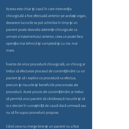
Acesta este chiar și cazul în care intervenția
chirurgicală a fost efectuată anterior pe același organ,
deoarece lucrurile se pot schimba în timp și un
pacient poate dezvolta aderențe chirurgicale ca
urmare a tratamentului anterior, ceea ce poate face
operația mai tehnică și complexă și cu risc mai
mare.
Înainte de orice procedură chirurgicală, un chirurg ar
trebui să efectueze procesul de consimțământ cu un
pacient și să-i explice ce procedură va efectua,
precum și riscurile și beneficiile preconizate ale
procedurii. Acest proces de consimțământ ar trebui
să permită unui pacient să cântărească riscurile și să
ia o decizie în cunoștință de cauză dacă urmează sau
nu să fie supus procedurii propuse.
Când ceva nu merge bine și un pacient nu a fost