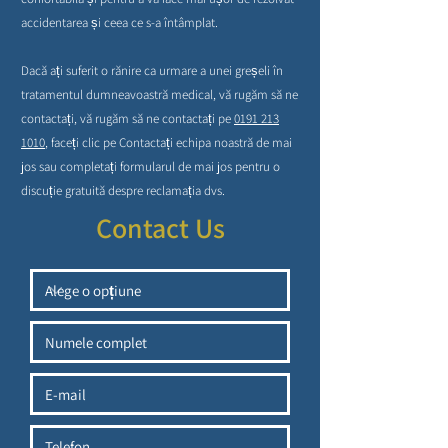
accidentarea și ceea ce s-a întâmplat.
Dacă ați suferit o rănire ca urmare a unei greșeli în
tratamentul dumneavoastră medical, vă rugăm să ne
contactați, vă rugăm să ne contactați pe
0191 213
1010
, faceți clic pe Contactați echipa noastră de mai
jos sau completați formularul de mai jos pentru o
discuție gratuită despre reclamația dvs.
Contact Us