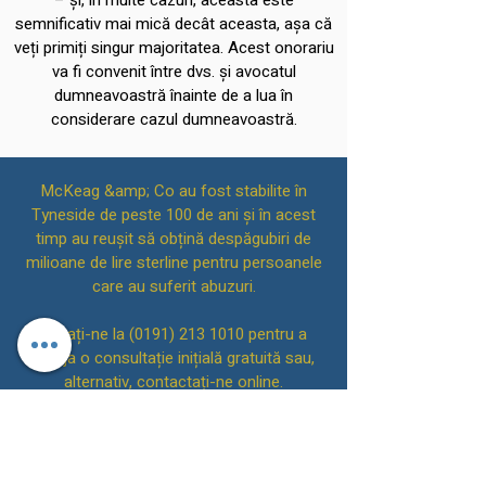
– și, în multe cazuri, aceasta este
semnificativ mai mică decât aceasta, așa că
veți primiți singur majoritatea. Acest onorariu
va fi convenit între dvs. și avocatul
dumneavoastră înainte de a lua în
considerare cazul dumneavoastră.
McKeag &amp; Co au fost stabilite în
Tyneside de peste 100 de ani și în acest
timp au reușit să obțină despăgubiri de
milioane de lire sterline pentru persoanele
care au suferit abuzuri.
Sunați-ne la
(0191) 213 1010
pentru a
aranja o consultație inițială gratuită sau,
alternativ, contactați-ne online.
Avocații McKeag &amp;
Inapoi sus
Co