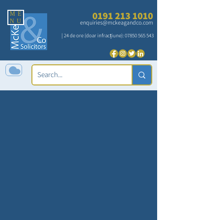
0191 213 1010
ME
NU
enquiries@mckeagandco.com
| 24 de ore (doar infracțiune):
07850 565 543