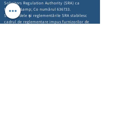
Solicitors Regulation Authority (SRA) ca
McKeag &amp; Co numărul 636733.
Standardele și reglementările SRA stabilesc
cadrul de reglementare impus furnizorilor de
servicii precum al nostru.
Mai multe informații despre codurile de
conduită relevante sunt incluse pe site-ul
SRA
www.sra.org.uk
.