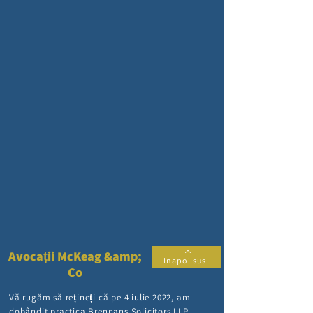
Avocații McKeag &amp;
Inapoi sus
Co
Vă rugăm să rețineți că pe 4 iulie 2022, am
dobândit practica Brennans Solicitors LLP.