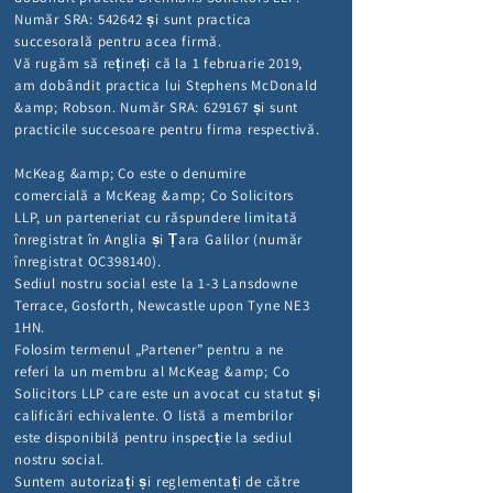
Număr SRA: 542642
și sunt practica
succesorală pentru acea firmă.
Vă rugăm să rețineți că la 1 februarie 2019,
am dobândit practica lui Stephens McDonald
&amp; Robson. Număr SRA: 629167 și sunt
practicile succesoare pentru firma respectivă.
McKeag &amp; Co este o denumire
comercială a McKeag &amp; Co Solicitors
LLP, un parteneriat cu răspundere limitată
înregistrat în Anglia și Țara Galilor (număr
înregistrat OC398140).
Sediul nostru social este la 1-3 Lansdowne
Terrace, Gosforth, Newcastle upon Tyne NE3
1HN.
Folosim termenul „Partener” pentru a ne
referi la un membru al McKeag &amp; Co
Solicitors LLP care este un avocat cu statut și
calificări echivalente. O listă a membrilor
este disponibilă pentru inspecție la sediul
nostru social.
Suntem autorizați și reglementați de către