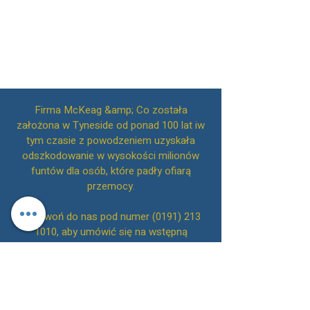
Firma McKeag &amp; Co została
założona w Tyneside od ponad 100 lat iw
tym czasie z powodzeniem uzyskała
odszkodowanie w wysokości milionów
funtów dla osób, które padły ofiarą
przemocy.
Zadzwoń do nas pod numer
(0191) 213
1010
, aby umówić się na wstępną
bezpłatną konsultację lub alternatywnie
skontaktuj się z nami online.
Adwokaci McKeag &amp;
Powrót do góry