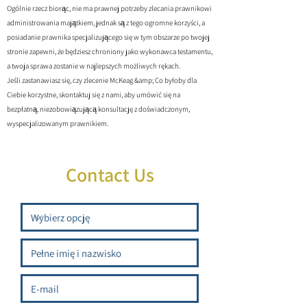
Ogólnie rzecz biorąc, nie ma prawnej potrzeby zlecania prawnikowi
administrowania majątkiem, jednak są z tego ogromne korzyści, a
posiadanie prawnika specjalizującego się w tym obszarze po twojej
stronie zapewni, że będziesz chroniony jako wykonawca testamentu,
a twoja sprawa zostanie w najlepszych możliwych rękach.
Jeśli zastanawiasz się, czy zlecenie McKeag &amp; Co byłoby dla
Ciebie korzystne, skontaktuj się z nami, aby umówić się na
bezpłatną, niezobowiązującą konsultację z doświadczonym,
wyspecjalizowanym prawnikiem.
Contact Us