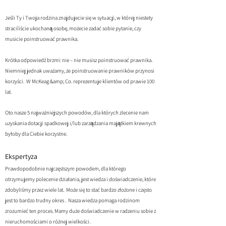
Jeśli Ty i Twoja rodzina znajdujecie się w sytuacji, w której niestety
straciliście ukochaną osobę, możecie zadać sobie pytanie, czy
musicie poinstruować prawnika.
Krótka odpowiedź brzmi: nie – nie musisz poinstruować prawnika.
Niemniej jednak uważamy, że poinstruowanie prawników przynosi
korzyści. W McKeag &amp; Co. reprezentuje klientów od prawie 100
lat.
Oto nasze 5 najważniejszych powodów, dla których zlecenie nam
uzyskania dotacji spadkowej i/lub zarządzania majątkiem krewnych
byłoby dla Ciebie korzystne.
Ekspertyza
Prawdopodobnie najczęstszym powodem, dla którego
otrzymujemy polecenie działania, jest wiedza i doświadczenie, które
zdobyliśmy przez wiele lat. Może się to stać bardzo złożone i często
jest to bardzo trudny okres . Nasza wiedza pomaga rodzinom
zrozumieć ten proces. Mamy duże doświadczenie w radzeniu sobie z
nieruchomościami o różnej wielkości.