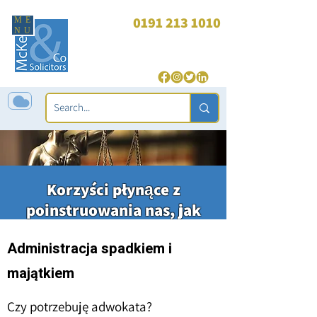
0191 213 1010
ME
NU
enquiries@mckeagandco.com
| 24 godziny (tylko przestępstwa):
07850 565 543
Korzyści płynące z
poinstruowania nas, jak
zarządzać administracją
Administracja spadkiem i
krewną
majątkiem
Czy potrzebuję adwokata?