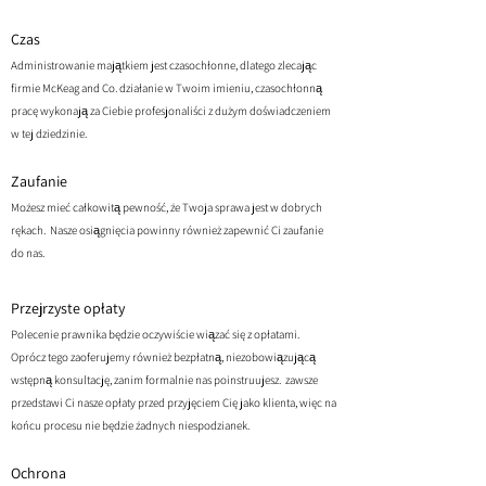
Czas
Administrowanie majątkiem jest czasochłonne, dlatego zlecając
firmie McKeag and Co. działanie w Twoim imieniu, czasochłonną
pracę wykonają za Ciebie profesjonaliści z dużym doświadczeniem
w tej dziedzinie.
Zaufanie
Możesz mieć całkowitą pewność, że Twoja sprawa jest w dobrych
rękach. Nasze osiągnięcia powinny również zapewnić Ci zaufanie
do nas.
Przejrzyste opłaty
Polecenie prawnika będzie oczywiście wiązać się z opłatami.
Oprócz tego zaoferujemy również bezpłatną, niezobowiązującą
wstępną konsultację, zanim formalnie nas poinstruujesz. zawsze
przedstawi Ci nasze opłaty przed przyjęciem Cię jako klienta, więc na
końcu procesu nie będzie żadnych niespodzianek.
Ochrona