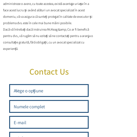
administreze o avere, cu toate acestea, există avantaje uriașe în a
face acest lucru și având alături un avocat specializat în acest
domeniu, vă va asigura că sunteți protejat în calitate de executor și
problema dvs. este în cele mai bune mâini posibile.
Dacă vă întrebați dacă instruirea McKeag &amp; Co ar fi benefică
pentru dvs., vă rugăm să nu ezitați să ne contactați pentru a aranja o
consultație gratuită, fără obligații, cu un avocat specializat cu
experiență.
Contact Us