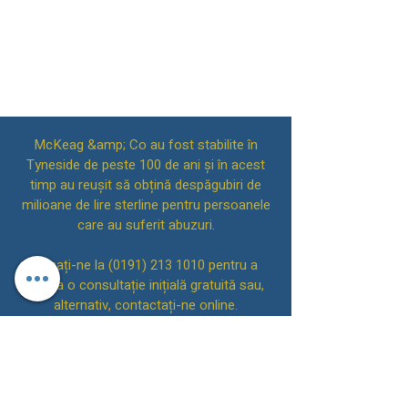
McKeag &amp; Co au fost stabilite în
Tyneside de peste 100 de ani și în acest
timp au reușit să obțină despăgubiri de
milioane de lire sterline pentru persoanele
care au suferit abuzuri.
Sunați-ne la
(0191) 213 1010
pentru a
aranja o consultație inițială gratuită sau,
alternativ, contactați-ne online.
Avocații McKeag &amp;
Inapoi sus
Co
Vă rugăm să rețineți că pe 4 iulie 2022, am