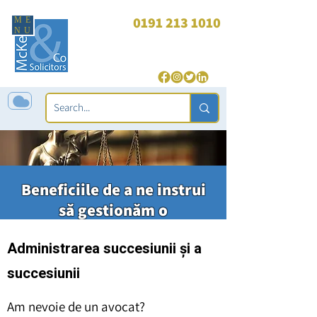
0191 213 1010
ME
NU
enquiries@mckeagandco.com
| 24 de ore (doar infracțiune):
07850 565 543
Beneficiile de a ne instrui
să gestionăm o
administrație a rudelor
Administrarea succesiunii și a
succesiunii
Am nevoie de un avocat?