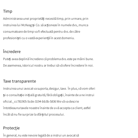
Timp
Administrarea unei proprietăți necesită timp, prin urmare, prin
instruirea lui McKeag și Co. să acționeze în numele dvs., munca
consumatoare de timp va fi efectuată pentru dvs. de către
profesioniști cu o vastă experiență în acest domeniu.
Încredere
Puteți avea deplină încredere că problema dvs. este pe mâini bune.
De asemenea, istoricul nostru ar trebui să vă ofere încredere în noi.
Taxe transparente
Instruirea unui avocat va suporta, desigur, taxe. În plus, vă vom oferi
și o consultație inițială gratuită, fără obligații, înainte de a ne instrui
oficial._cc781905-5cde-3194-bb3b-5836 We vă va descrie
întotdeauna taxele noastre înainte de a vă accepta ca client, astfel
încât să nu fie surprize la sfârșitul procesului.
Protecţie
În general, nu este nevoie legală de a instrui un avocat să