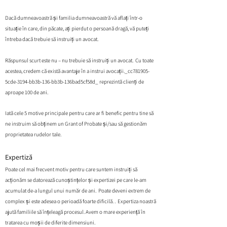
Dacă dumneavoastră și familia dumneavoastră vă aflați într-o
situație în care, din păcate, ați pierdut o persoană dragă, vă puteți
întreba dacă trebuie să instruiți un avocat.
Răspunsul scurt este nu – nu trebuie să instruiți un avocat. Cu toate
acestea, credem că există avantaje în a instrui avocații._cc781905-
5cde-3194-bb3b-136-bb3b-136bad5cf58d_ reprezintă clienți de
aproape 100 de ani.
Iată cele 5 motive principale pentru care ar fi benefic pentru tine să
ne instruim să obținem un Grant of Probate și/sau să gestionăm
proprietatea rudelor tale.
Expertiză
Poate cel mai frecvent motiv pentru care suntem instruiți să
acționăm se datorează cunoștințelor și expertizei pe care le-am
acumulat de-a lungul unui număr de ani. Poate deveni extrem de
complex și este adesea o perioadă foarte dificilă. . Expertiza noastră
ajută familiile să înțeleagă procesul. Avem o mare experiență în
tratarea cu moșii de diferite dimensiuni.