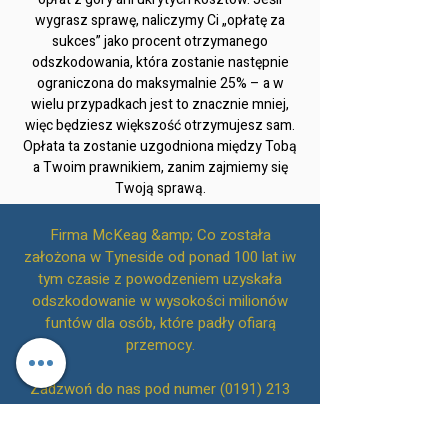
wygrasz sprawę, naliczymy Ci „opłatę za
sukces” jako procent otrzymanego
odszkodowania, która zostanie następnie
ograniczona do maksymalnie 25% – a w
wielu przypadkach jest to znacznie mniej,
więc będziesz większość otrzymujesz sam.
Opłata ta zostanie uzgodniona między Tobą
a Twoim prawnikiem, zanim zajmiemy się
Twoją sprawą.
Firma McKeag &amp; Co została
założona w Tyneside od ponad 100 lat iw
tym czasie z powodzeniem uzyskała
odszkodowanie w wysokości milionów
funtów dla osób, które padły ofiarą
przemocy.
Zadzwoń do nas pod numer
(0191) 213
1010
, aby umówić się na wstępną
bezpłatną konsultację lub alternatywnie