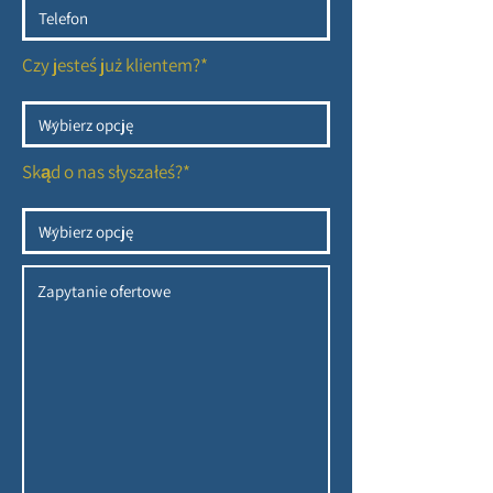
Czy jesteś już klientem?*
Skąd o nas słyszałeś?*