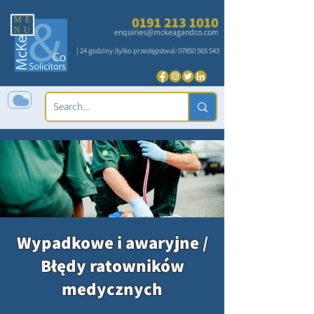
0191 213 1010
ME
NU
enquiries@mckeagandco.com
| 24 godziny (tylko przestępstwa):
07850 565 543
Wypadkowe i awaryjne /
Błędy ratowników
medycznych