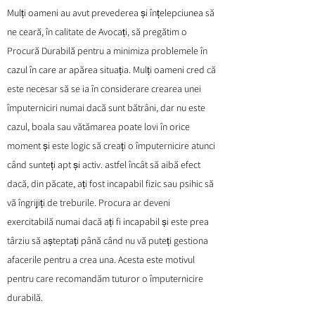
Mulți oameni au avut prevederea și înțelepciunea să
ne ceară, în calitate de Avocați, să pregătim o
Procură Durabilă pentru a minimiza problemele în
cazul în care ar apărea situația. Mulți oameni cred că
este necesar să se ia în considerare crearea unei
împuterniciri numai dacă sunt bătrâni, dar nu este
cazul, boala sau vătămarea poate lovi în orice
moment și este logic să creați o împuternicire atunci
când sunteți apt și activ. astfel încât să aibă efect
dacă, din păcate, ați fost incapabil fizic sau psihic să
vă îngrijiți de treburile. Procura ar deveni
exercitabilă numai dacă ați fi incapabil și este prea
târziu să așteptați până când nu vă puteți gestiona
afacerile pentru a crea una. Acesta este motivul
pentru care recomandăm tuturor o împuternicire
durabilă.