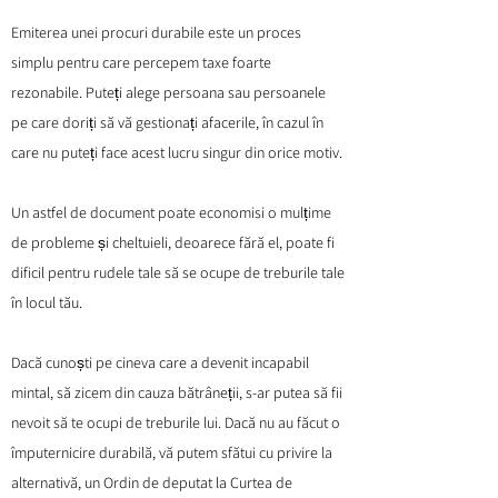
Emiterea unei procuri durabile este un proces
simplu pentru care percepem taxe foarte
rezonabile. Puteți alege persoana sau persoanele
pe care doriți să vă gestionați afacerile, în cazul în
care nu puteți face acest lucru singur din orice motiv.
Un astfel de document poate economisi o mulțime
de probleme și cheltuieli, deoarece fără el, poate fi
dificil pentru rudele tale să se ocupe de treburile tale
în locul tău.
Dacă cunoști pe cineva care a devenit incapabil
mintal, să zicem din cauza bătrâneții, s-ar putea să fii
nevoit să te ocupi de treburile lui. Dacă nu au făcut o
împuternicire durabilă, vă putem sfătui cu privire la
alternativă, un Ordin de deputat la Curtea de