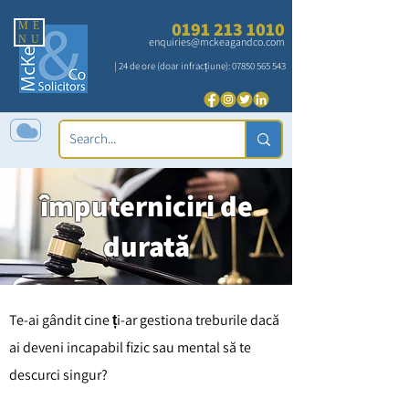
0191 213 1010
ME
NU
enquiries@mckeagandco.com
| 24 de ore (doar infracțiune):
07850 565 543
împuterniciri de
durată
Te-ai gândit cine ți-ar gestiona treburile dacă
ai deveni incapabil fizic sau mental să te
descurci singur?