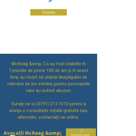
Trimite
McKeag &amp; Co au fost stabilite în
Tyneside de peste 100 de ani și în acest
timp au reușit să obțină despăgubiri de
milioane de lire sterline pentru persoanele
care au suferit abuzuri.
Sunați-ne la
(0191) 213 1010
pentru a
aranja o consultație inițială gratuită sau,
alternativ, contactați-ne online.
Avocații McKeag &amp;
Inapoi sus