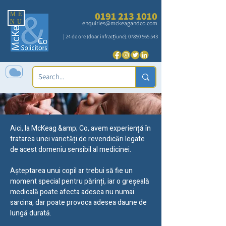
0191 213 1010
ME
NU
enquiries@mckeagandco.com
| 24 de ore (doar infracțiune):
07850 565 543
Aici, la McKeag &amp; Co, avem experiență în
Obstetrica si
tratarea unei varietăți de revendicări legate
de acest domeniu sensibil al medicinei.
ginecologie
Așteptarea unui copil ar trebui să fie un
moment special pentru părinți, iar o greșeală
medicală poate afecta adesea nu numai
sarcina, dar poate provoca adesea daune de
lungă durată.