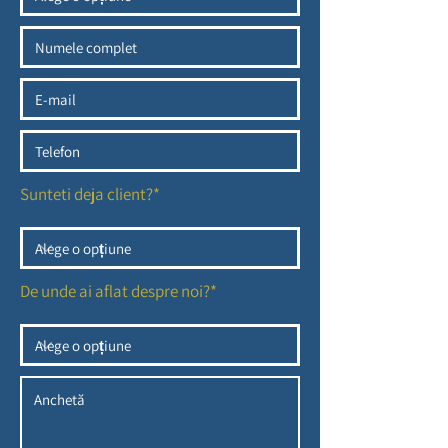
Sunteti deja client?*
De unde ai aflat despre noi?*