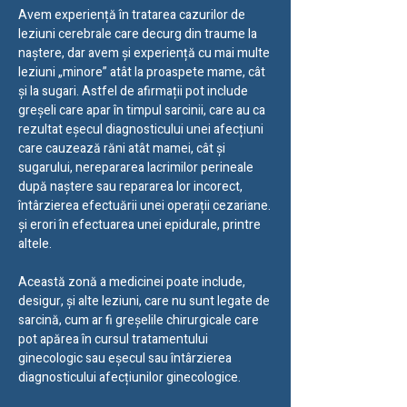
Avem experiență în tratarea cazurilor de
leziuni cerebrale care decurg din traume la
naștere, dar avem și experiență cu mai multe
leziuni „minore” atât la proaspete mame, cât
și la sugari. Astfel de afirmații pot include
greșeli care apar în timpul sarcinii, care au ca
rezultat eșecul diagnosticului unei afecțiuni
care cauzează răni atât mamei, cât și
sugarului, nerepararea lacrimilor perineale
după naștere sau repararea lor incorect,
întârzierea efectuării unei operații cezariane.
și erori în efectuarea unei epidurale, printre
altele.
Această zonă a medicinei poate include,
desigur, și alte leziuni, care nu sunt legate de
sarcină, cum ar fi greșelile chirurgicale care
pot apărea în cursul tratamentului
ginecologic sau eșecul sau întârzierea
diagnosticului afecțiunilor ginecologice.