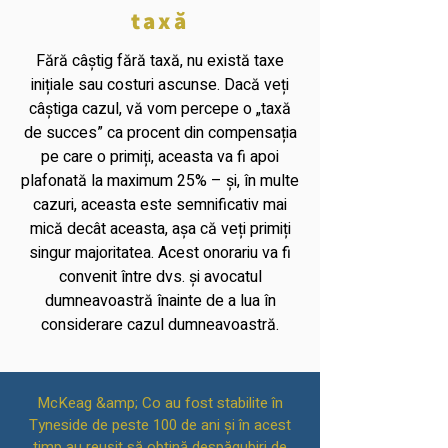
taxă
Fără câștig fără taxă, nu există taxe
inițiale sau costuri ascunse. Dacă veți
câștiga cazul, vă vom percepe o „taxă
de succes” ca procent din compensația
pe care o primiți, aceasta va fi apoi
plafonată la maximum 25% – și, în multe
cazuri, aceasta este semnificativ mai
mică decât aceasta, așa că veți primiți
singur majoritatea. Acest onorariu va fi
convenit între dvs. și avocatul
dumneavoastră înainte de a lua în
considerare cazul dumneavoastră.
McKeag &amp; Co au fost stabilite în
Tyneside de peste 100 de ani și în acest
timp au reușit să obțină despăgubiri de