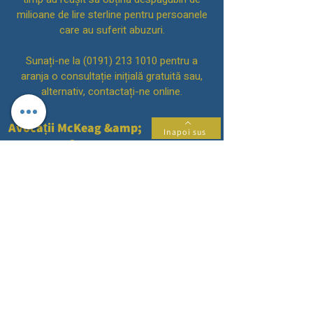
milioane de lire sterline pentru persoanele
care au suferit abuzuri.
Sunați-ne la
(0191) 213 1010
pentru a
aranja o consultație inițială gratuită sau,
alternativ, contactați-ne online.
Avocații McKeag &amp;
Inapoi sus
Co
Vă rugăm să rețineți că pe 4 iulie 2022, am
dobândit practica Brennans Solicitors LLP.
Număr SRA: 542642
și sunt practica
succesorală pentru acea firmă.
Vă rugăm să rețineți că la 1 februarie 2019,
am dobândit practica lui Stephens McDonald
&amp; Robson. Număr SRA: 629167 și sunt
practicile succesoare pentru firma respectivă.
McKeag &amp; Co este o denumire
comercială a McKeag &amp; Co Solicitors