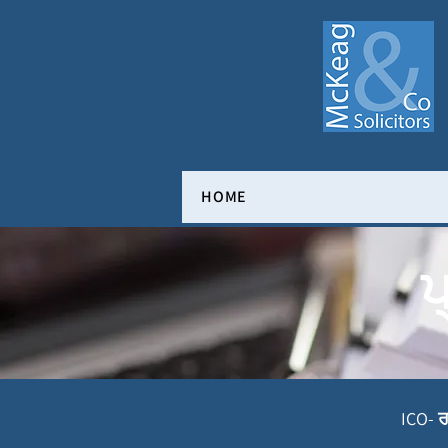
HOME
ਪ
ICO- ਰ