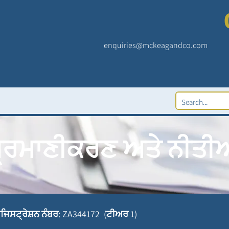
enquiries@mckeagandco.com
੍ਰਮਾਣੀਕਰਣ ਅਤੇ ਨੀਤੀ
ਜਿਸਟ੍ਰੇਸ਼ਨ ਨੰਬਰ: ZA344172 (ਟੀਅਰ 1)