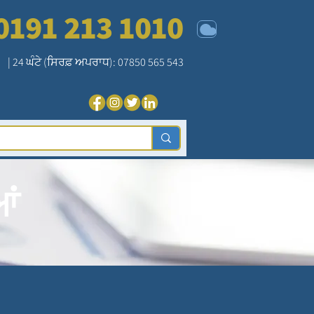
0191 213 1010
| 24 ਘੰਟੇ (ਸਿਰਫ਼ ਅਪਰਾਧ): 07850 565 543
ਆਂ