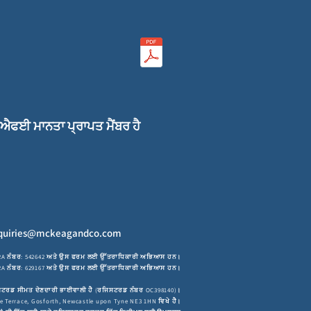
ਸਐਫਈ ਮਾਨਤਾ ਪ੍ਰਾਪਤ ਮੈਂਬਰ ਹੈ
quiries@mckeagandco.com
RA ਨੰਬਰ: 542642
ਅਤੇ ਉਸ ਫਰਮ ਲਈ ਉੱਤਰਾਧਿਕਾਰੀ ਅਭਿਆਸ ਹਨ।
। SRA ਨੰਬਰ: 629167 ਅਤੇ ਉਸ ਫਰਮ ਲਈ ਉੱਤਰਾਧਿਕਾਰੀ ਅਭਿਆਸ ਹਨ।
ਰਜਿਸਟਰਡ ਸੀਮਤ ਦੇਣਦਾਰੀ ਭਾਈਵਾਲੀ ਹੈ (ਰਜਿਸਟਰਡ ਨੰਬਰ OC398140)।
Terrace, Gosforth, Newcastle upon Tyne NE3 1HN ਵਿਖੇ ਹੈ।